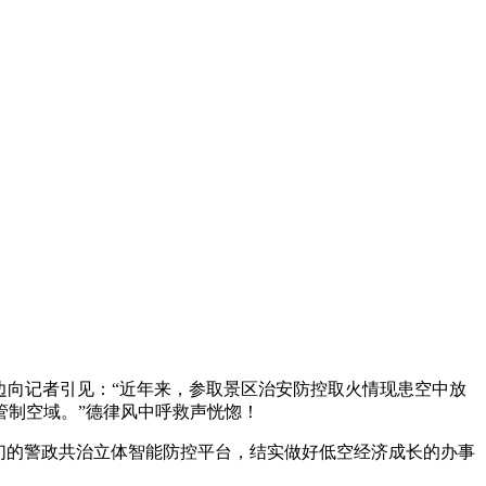
一边向记者引见：“近年来，参取景区治安防控取火情现患空中放
管制空域。”德律风中呼救声恍惚！
们的警政共治立体智能防控平台，结实做好低空经济成长的办事